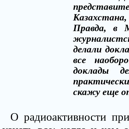
представ
Казахстана
Правда, в 
журналистск
делали докл
все наобор
доклады д
практически
скажу еще о
О радиоактивности пр