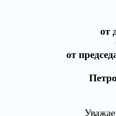
от 
от предсе
Петро
Уважа