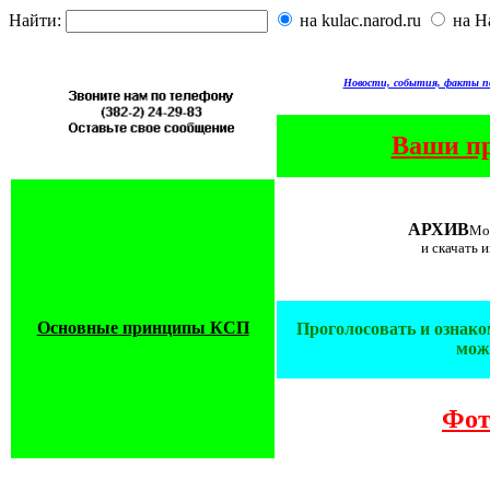
Найти:
на kulac.narod.ru
на Н
Новости, события, факты п
Ваши п
АРХИВ
Мо
и скачать
Основные принципы КСП
Проголосовать и ознако
мож
Фот