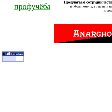
Предлагаем сотрудничеств
профучёба
ни будь помочь, в решении н
коор